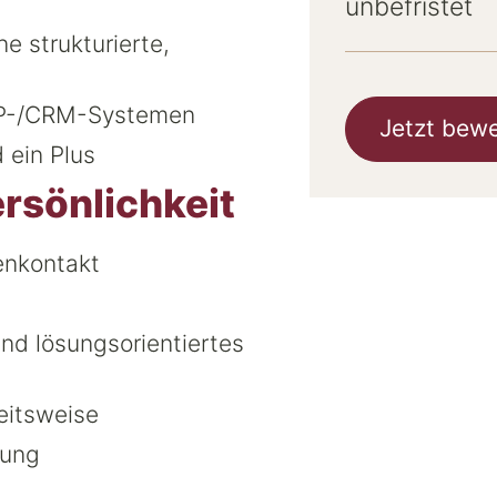
unbefristet
e strukturierte,
ERP-/CRM-Systemen
Jetzt bew
 ein Plus
rsönlichkeit
enkontakt
nd lösungsorientiertes
beitsweise
rung