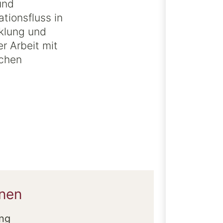
und
tionsfluss in
cklung und
r Arbeit mit
ichen
onen
ng