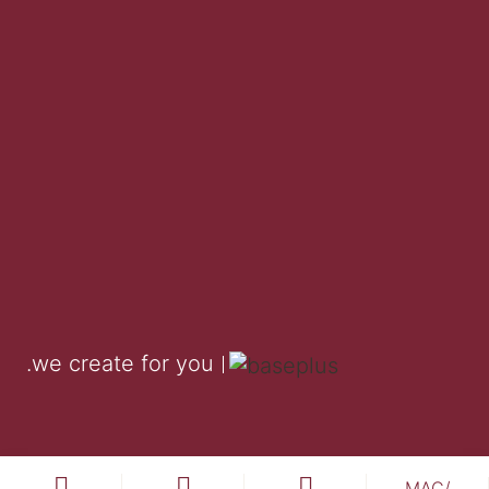
instagram
TikTok
facebook
.we create for you
MAC/