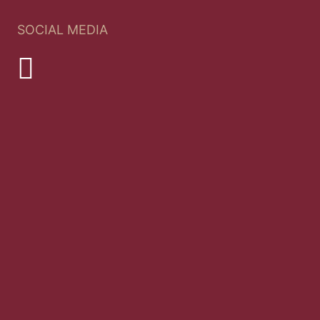
SOCIAL MEDIA
Youtube
LinkedIn
instagram
TikTok
facebook